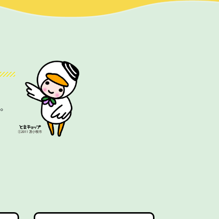
！
。
。